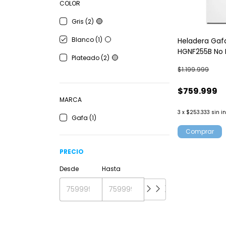
COLOR
Gris (2)
Blanco (1)
Heladera Gaf
HGNF255B No 
Plateado (2)
Inverter Blan
$1.199.999
$759.999
MARCA
3
x
$253.333
sin i
Gafa (1)
Comprar
PRECIO
Desde
Hasta