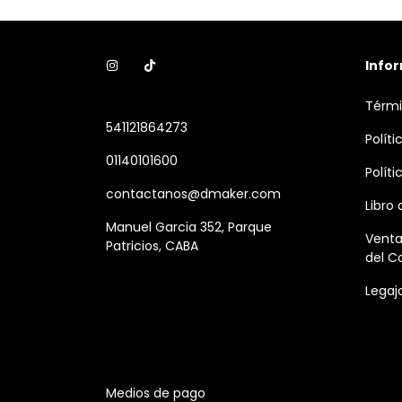
Info
Térmi
541121864273
Polít
01140101600
Polít
contactanos@dmaker.com
Libro
Manuel Garcia 352, Parque
Venta
Patricios, CABA
del C
Legaj
Medios de pago