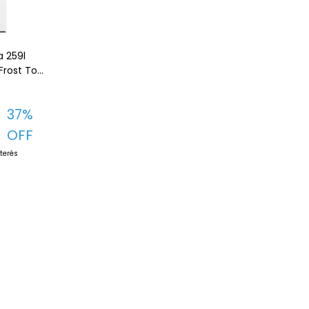
a 259l
Frost Top
ca
37
%
OFF
nterés