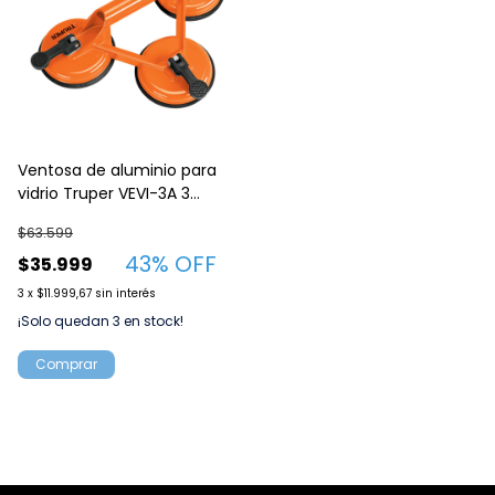
Ventosa de aluminio para
vidrio Truper VEVI-3A 3
copas de succion
$63.599
43
% OFF
$35.999
3
x
$11.999,67
sin interés
¡Solo quedan
3
en stock!