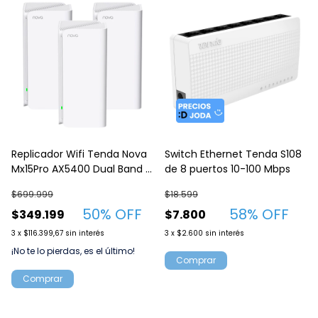
Replicador Wifi Tenda Nova
Switch Ethernet Tenda S108
Mx15Pro AX5400 Dual Band -
de 8 puertos 10-100 Mbps
3 Pack para el hogar
$699.999
$18.599
50
% OFF
58
% OFF
$349.199
$7.800
3
x
$116.399,67
sin interés
3
x
$2.600
sin interés
¡No te lo pierdas, es el último!