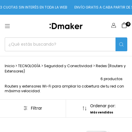
 CUOTAS SIN INTERÉS EN TODA LA WEB
ENVÍO GRATIS A CABA PARTIR DE $
0
Inicio
>
TECNOLOGÍA
>
Seguridad y Conectividad
>
Redes (Routers y
Extensores)
6 productos
Routers y extensores Wi-Fi para ampliar la cobertura de tu red con
máxima velocidad.
Ordenar por:
Filtrar
Más vendidos