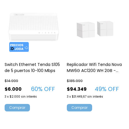
Switch Ethernet Tenda S105
Replicador Wifi Tenda Nova
de 5 puertos 10-100 Mbps
MW6G AC1200 WH 2GB -
2Pack para el hogar
$14.999
$185.999
60
% OFF
49
% OFF
$6.000
$94.349
3
x
$2.000
sin interés
3
x
$31.449,67
sin interés