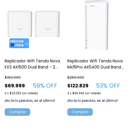
Replicador Wifi Tenda Nova
Replicador Wifi Tenda Nova
EX3 AX1500 Dual Band - 2
Mx15Pro AX5400 Dual Band
Pack para el hogar
WH
$169.999
$259.999
59
% OFF
53
% OFF
$69.999
$122.829
3
x
$23.333
sin interés
3
x
$40.943
sin interés
¡No te lo pierdas, es el último!
¡No te lo pierdas, es el último!