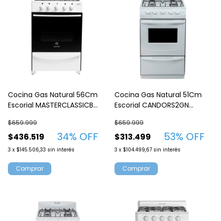
Cocina Gas Natural 56Cm
Cocina Gas Natural 51Cm
Escorial MASTERCLASSICB
Escorial CANDORS2GN
Blanca
Blanca
$659.999
$659.999
34
% OFF
53
% OFF
$436.519
$313.499
3
x
$145.506,33
sin interés
3
x
$104.499,67
sin interés