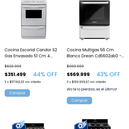
Cocina Escorial Candor S2
Cocina Multigas 56 Cm
Gas Envasado 51 Cm 4
Blanco Drean Cd5602ab0 -
Hornallas
Blanco
$629.999
$999.999
44
% OFF
43
% OFF
$351.499
$569.999
3
x
$117.166,33
sin interés
3
x
$189.999,67
sin interés
¡No te lo pierdas, es el último!
Comprar
Comprar