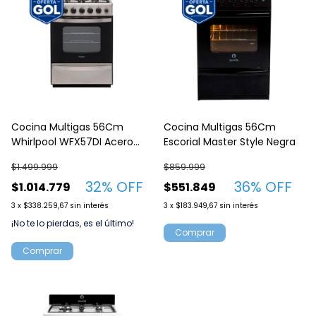
Cocina Multigas 56Cm
Cocina Multigas 56Cm
Whirlpool WFX57DI Acero
Escorial Master Style Negra
Inoxidable
$1.499.999
$859.999
32
% OFF
36
% OFF
$1.014.779
$551.849
3
x
$338.259,67
sin interés
3
x
$183.949,67
sin interés
¡No te lo pierdas, es el último!