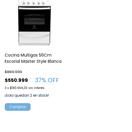
Cocina Multigas 56Cm
Escorial Master Style Blanca
$869.999
37
% OFF
$550.999
3
x
$183.666,33
sin interés
¡Solo quedan
2
en stock!