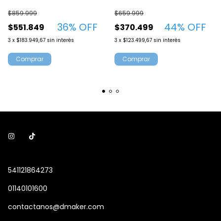
Negro
$859.999
$659.999
36
% OFF
44
% OFF
$551.849
$370.499
3
x
$183.949,67
sin interés
3
x
$123.499,67
sin interés
Comprar
541121864273
01140101600
contactanos@dmaker.com