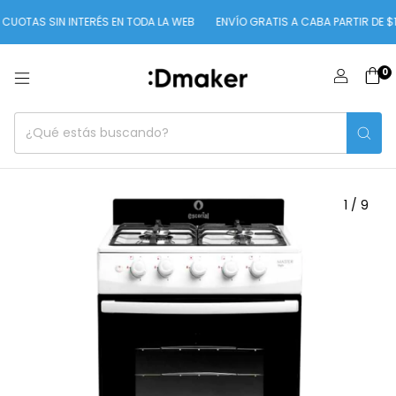
S SIN INTERÉS EN TODA LA WEB
ENVÍO GRATIS A CABA PARTIR DE $100.00
0
1
/
9