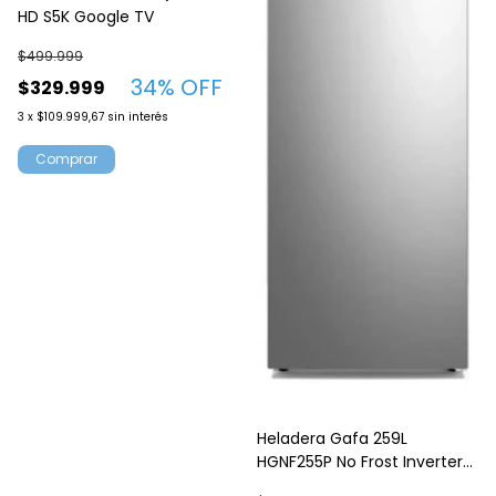
HD S5K Google TV
$499.999
34
% OFF
$329.999
3
x
$109.999,67
sin interés
Heladera Gafa 259L
HGNF255P No Frost Inverter
Plata