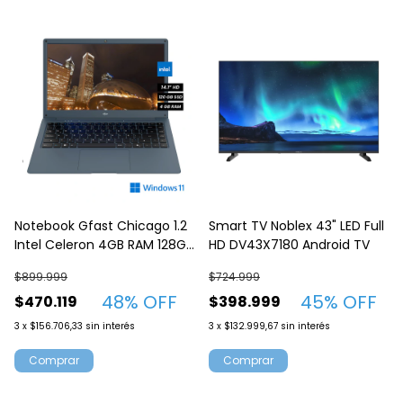
Notebook Gfast Chicago 1.2
Smart TV Noblex 43" LED Full
Intel Celeron 4GB RAM 128GB
HD DV43X7180 Android TV
SSD Windows 11 Gris
$899.999
$724.999
48
% OFF
45
% OFF
$470.119
$398.999
3
x
$156.706,33
sin interés
3
x
$132.999,67
sin interés
Comprar