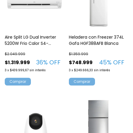
Aire Split LG Dual Inverter
Heladera con Freezer 374L
5200W Frio Calor S4-
Gafa HGF388AFB Blanca
w18kl31a
$2.049.999
$1.359.999
36
% OFF
45
% OFF
$1.319.999
$748.999
3
x
$439.999,67
sin interés
3
x
$249.666,33
sin interés
Comprar