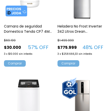
Camara de seguridad
Heladera No Frost Inverter
Domestica Tenda CP7 4MP
342 Litros Drean
con giro
Rzn320pcarx0 Acero
$69.199
$1.499.999
Inoxidable
57
% OFF
48
% OFF
$30.000
$775.999
3
x
$10.000
sin interés
3
x
$258.666,33
sin interés
Comprar