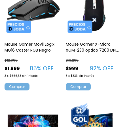
Mouse Gamer Movil Logix
Mouse Gamer X-Micro
MG16 Caster RGB Negro
XGM-230 optico 7200 DPI
con luz RGB
$12.999
$13.299
85
% OFF
92
% OFF
$1.999
$999
3
x
$666,33
sin interés
3
x
$333
sin interés