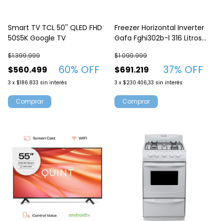
Smart TV TCL 50'' QLED FHD
Freezer Horizontal Inverter
50S5K Google TV
Gafa Fghi302b-l 316 Litros
Blanco
$1.399.999
$1.099.999
60
% OFF
37
% OFF
$560.499
$691.219
3
x
$186.833
sin interés
3
x
$230.406,33
sin interés
Comprar