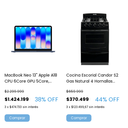
MacBook Neo 13" Apple A18
Cocina Escorial Candor S2
CPU 6Core GPU 5Core,
Gas Natural 4 Hornallas
256GB SSD, 8GB Ram Indigo
Negro
$2.299.999
$659.999
MHFF4LE-A
38
% OFF
44
% OFF
$1.424.199
$370.499
3
x
$474.733
sin interés
3
x
$123.499,67
sin interés
Comprar