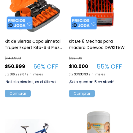
Kit de Sierras Copa Bimetal
Kit De 8 Mechas para
Truper Expert Kitb-6 6 Piezas
madera Daewoo DWKIT8W
+ 2 Mandriles
$149.999
$22.199
66
% OFF
55
% OFF
$50.999
$10.000
3
x
$16.999,67
sin interés
3
x
$3.333,33
sin interés
¡No te lo pierdas, es el último!
¡Solo quedan
5
en stock!