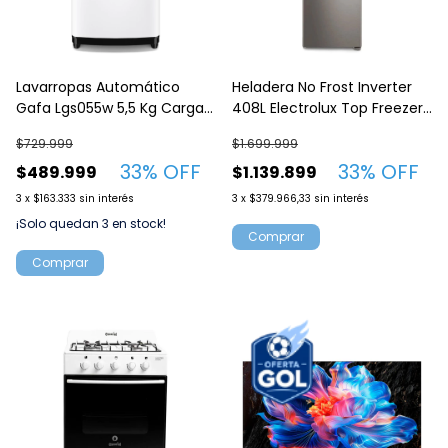
Lavarropas Automático
Heladera No Frost Inverter
Gafa Lgs055w 5,5 Kg Carga
408L Electrolux Top Freezer
Superior Blanco
IF43s Plata
$729.999
$1.699.999
33
% OFF
33
% OFF
$489.999
$1.139.899
3
x
$163.333
sin interés
3
x
$379.966,33
sin interés
¡Solo quedan
3
en stock!
Comprar