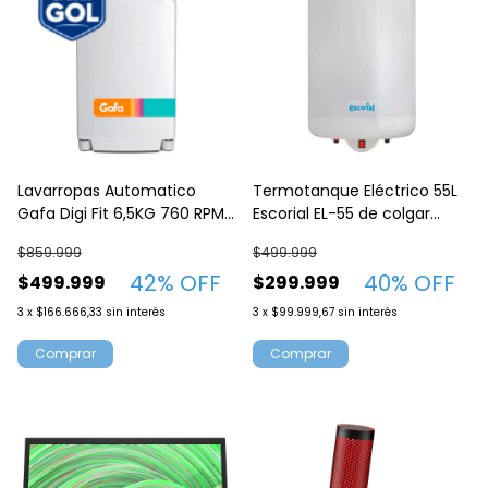
Lavarropas Automatico
Termotanque Eléctrico 55L
Gafa Digi Fit 6,5KG 760 RPM
Escorial EL-55 de colgar
Carga Superiro Blanco
Conexión inferior
$859.999
$499.999
42
% OFF
40
% OFF
$499.999
$299.999
3
x
$166.666,33
sin interés
3
x
$99.999,67
sin interés