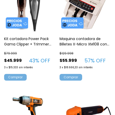
Kit cortadora Power Pack
Maquina contadora de
Gama Clipper + Trimmer
Billetes X-Micro XM108 con
GM566 29 Piezas
detector UV
$79.999
$129.998
43
% OFF
57
% OFF
$45.999
$55.999
3
x
$15.333
sin interés
3
x
$18.666,33
sin interés