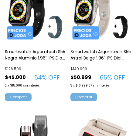
Smartwatch Argomtech S55
Smartwatch Argomtech S55
Negro Aluminio 1.96'' IPS Dial
Astral Beige 1.96'' IPS Dial
Digital y Boton Deportivo -
Digital y Boton Deportivo -
$126.599
$149.999
IPS7
IPS7
64
% OFF
66
% OFF
$45.000
$50.999
3
x
$15.000
sin interés
3
x
$16.999,67
sin interés