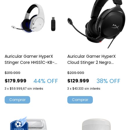
Auricular Gamer HyperX
Auricular Gamer HyperX
Stinger Core HHSS1C-KB-
Cloud Stinger 2 Negro
WT/G Wireless Blanco-Azul
519T1AA
$319.999
$209.999
PS4-PS5-PC 4P5J1AA
44
% OFF
38
% OFF
$179.999
$129.999
3
x
$59.999,67
sin interés
3
x
$43.333
sin interés