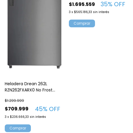
35
% OFF
$1.695.559
3
x
$565.186,33
sin interés
Heladera Drean 262L
RZN262FXARX0 No Frost
Inverter Acero Inoxidable
$1.299.999
45
% OFF
$709.999
3
x
$236.666,33
sin interés
Comprar