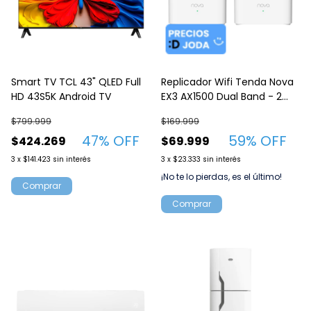
Replicador Wifi Tenda Nova
Smart TV TCL 43" QLED Full
EX3 AX1500 Dual Band - 2
HD 43S5K Android TV
Pack para el hogar
$169.999
$799.999
59
% OFF
47
% OFF
$69.999
$424.269
3
x
$23.333
sin interés
3
x
$141.423
sin interés
¡No te lo pierdas, es el último!