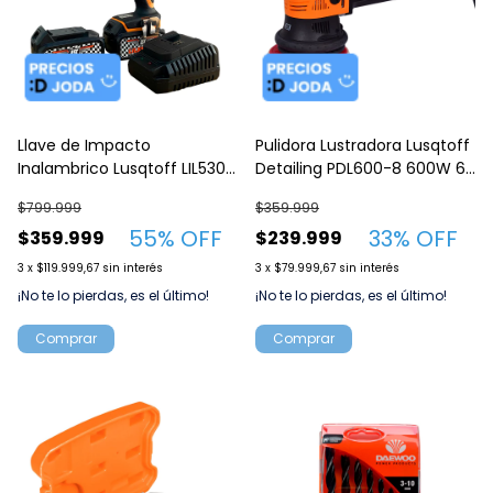
Llave de Impacto
Pulidora Lustradora Lusqtoff
Inalambrico Lusqtoff LIL530-
Detailing PDL600-8 600W 6
8B 2000RPM 500Nm
Velocidades
$799.999
$359.999
55
% OFF
33
% OFF
$359.999
$239.999
3
x
$119.999,67
sin interés
3
x
$79.999,67
sin interés
¡No te lo pierdas, es el último!
¡No te lo pierdas, es el último!