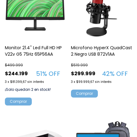
Monitor 21.4'' Led Full HD HP
Microfono HyperX QuadCast
V22v G5 75Hz 65P56AA
2 Negro USB 872V1AA
$499.999
$519.999
51
% OFF
42
% OFF
$244.199
$299.999
3
x
$81.399,67
sin interés
3
x
$99.999,67
sin interés
¡Solo quedan
2
en stock!