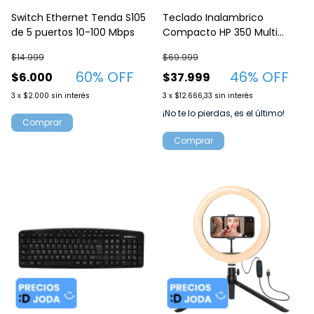
Switch Ethernet Tenda S105
Teclado Inalambrico
de 5 puertos 10-100 Mbps
Compacto HP 350 Multi
Dispositivos Negro 692S8AA
$14.999
$69.999
60
% OFF
46
% OFF
$6.000
$37.999
3
x
$2.000
sin interés
3
x
$12.666,33
sin interés
¡No te lo pierdas, es el último!