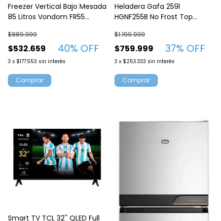
Freezer Vertical Bajo Mesada
Heladera Gafa 259l
85 Litros Vondom FR55
HGNF255B No Frost Top
Blanco
Inverter Blanca
$889.999
$1.199.999
40
% OFF
37
% OFF
$532.659
$759.999
3
x
$177.553
sin interés
3
x
$253.333
sin interés
Comprar
Smart TV TCL 32'' QLED Full