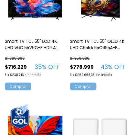
Smart TV TCL 55" LCD 4K
Smart TV TCL 55" QLED 4K
UHD V6C 55V6C-F HDR AI
UHD C655A 55C655A-F
Google TV
Google TV
$1.099.999
$1.359.999
35
% OFF
43
% OFF
$716.229
$778.999
3
x
$238.743
sin interés
3
x
$259.666,33
sin interés