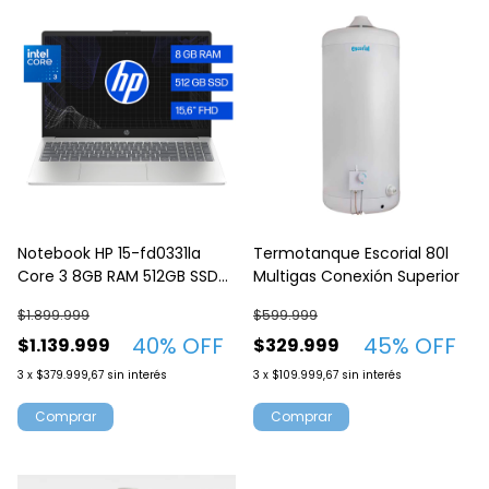
Notebook HP 15-fd0331la
Termotanque Escorial 80l
Core 3 8GB RAM 512GB SSD
Multigas Conexión Superior
M.2 Windows 11 Plateado
$1.899.999
$599.999
40
% OFF
45
% OFF
$1.139.999
$329.999
3
x
$379.999,67
sin interés
3
x
$109.999,67
sin interés
Comprar
Comprar