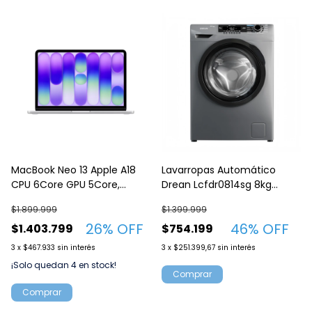
MacBook Neo 13 Apple A18
Lavarropas Automático
CPU 6Core GPU 5Core,
Drean Lcfdr0814sg 8kg
256GB SSD, 8GB Ram Silver
1400rpm Inverter Gris
$1.899.999
$1.399.999
MHFA4LL-A
26
% OFF
46
% OFF
$1.403.799
$754.199
3
x
$467.933
sin interés
3
x
$251.399,67
sin interés
¡Solo quedan
4
en stock!
Comprar
Comprar