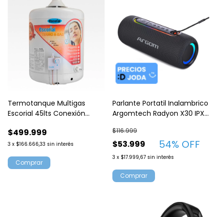
Termotanque Multigas
Parlante Portatil Inalambrico
Escorial 45lts Conexión
Argomtech Radyon X30 IPX5
Superior Blanco
10W TWS Bluetooth Negro
$116.999
$499.999
54
% OFF
$53.999
3
x
$166.666,33
sin interés
3
x
$17.999,67
sin interés
Comprar