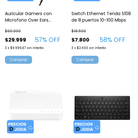
Auricular Gamers con
Switch Ethernet Tenda S108
Microfono Over Ears
de 8 puertos 10-100 Mbps
Argomtech Combat HS46
$69.999
$18.599
USB Negro-Azul
57
% OFF
58
% OFF
$29.999
$7.800
3
x
$9.999,67
sin interés
3
x
$2.600
sin interés