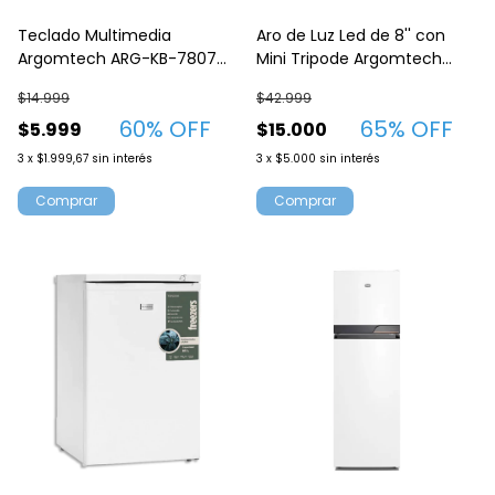
Teclado Multimedia
Aro de Luz Led de 8'' con
Argomtech ARG-KB-7807
Mini Tripode Argomtech
USB - ESP
Spotligth 9315
$14.999
$42.999
60
% OFF
65
% OFF
$5.999
$15.000
3
x
$1.999,67
sin interés
3
x
$5.000
sin interés