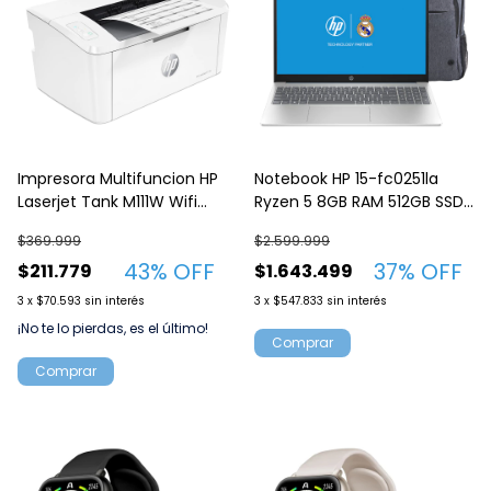
Impresora Multifuncion HP
Notebook HP 15-fc0251la
Laserjet Tank M111W Wifi
Ryzen 5 8GB RAM 512GB SSD
7MD68A
Windows 11 B9TP2LA
$369.999
$2.599.999
43
% OFF
37
% OFF
$211.779
$1.643.499
3
x
$70.593
sin interés
3
x
$547.833
sin interés
¡No te lo pierdas, es el último!