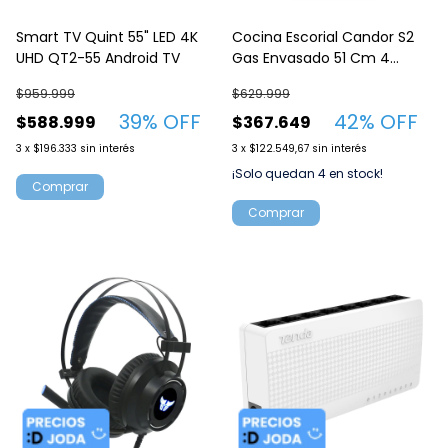
Smart TV Quint 55" LED 4K
Cocina Escorial Candor S2
UHD QT2-55 Android TV
Gas Envasado 51 Cm 4
Hornallas
$959.999
$629.999
39
% OFF
42
% OFF
$588.999
$367.649
3
x
$196.333
sin interés
3
x
$122.549,67
sin interés
¡Solo quedan
4
en stock!
Comprar