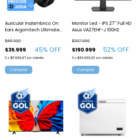
Auricular Inalambrico On
Monitor Led - IPS 27'' Full HD
Ears Argomtech Ultimate
Asus VA27EHF-J 100HZ
Sound Bluetooth Bass Negro
$65.999
$397.999
45
% OFF
52
% OFF
$35.999
$190.999
3
x
$11.999,67
sin interés
3
x
$63.666,33
sin interés