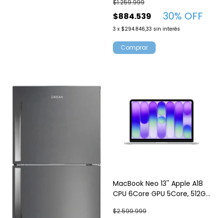
$1.259.999
30
% OFF
$884.539
3
x
$294.846,33
sin interés
Comprar
MacBook Neo 13'' Apple A18
CPU 6Core GPU 5Core, 512GB
SSD, 8GB Ram Touch ID
$2.599.999
Silver