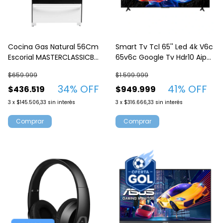
Cocina Gas Natural 56Cm
Smart Tv Tcl 65'' Led 4k V6c
Escorial MASTERCLASSICB
65v6c Google Tv Hdr10 Aipq
Blanca
Hdmi
$659.999
$1.599.999
34
% OFF
41
% OFF
$436.519
$949.999
3
x
$145.506,33
sin interés
3
x
$316.666,33
sin interés