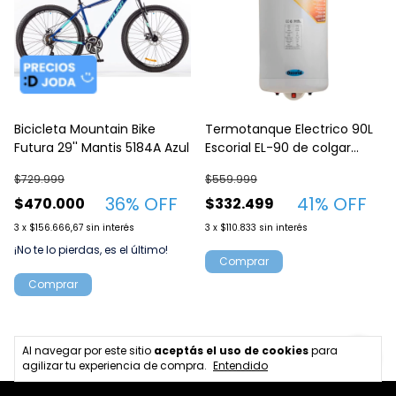
Bicicleta Mountain Bike
Termotanque Electrico 90L
Futura 29'' Mantis 5184A Azul
Escorial EL-90 de colgar
Conex inf
$729.999
$559.999
36
% OFF
41
% OFF
$470.000
$332.499
3
x
$156.666,67
sin interés
3
x
$110.833
sin interés
¡No te lo pierdas, es el último!
Al navegar por este sitio
aceptás el uso de cookies
para
agilizar tu experiencia de compra.
Entendido