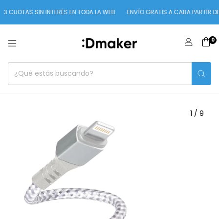
OTAS SIN INTERÉS EN TODA LA WEB
ENVÍO GRATIS A CABA PARTIR DE $100
0
1
/
9