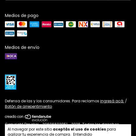
Medios de pago
Medios de envío
Defensa de las y los consumidores. Para reclamos
ingresá acá.
/
Botón de arrepentimiento
Copyright Dmaker - 30696692951 - 2026. Todos los derechos
Al navegar por este sitio
aceptás el uso de cookies
para
reservados.
agilizar tu experiencia de compra.
Entendido