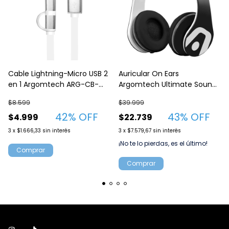
Cable Lightning-Micro USB 2
Auricular On Ears
en 1 Argomtech ARG-CB-
Argomtech Ultimate Sound
0058 1 Metros Conector
Audifono DJ Pro Negro
$8.599
$39.999
Metalico Blanco
42
% OFF
43
% OFF
$4.999
$22.739
3
x
$1.666,33
sin interés
3
x
$7.579,67
sin interés
¡No te lo pierdas, es el último!