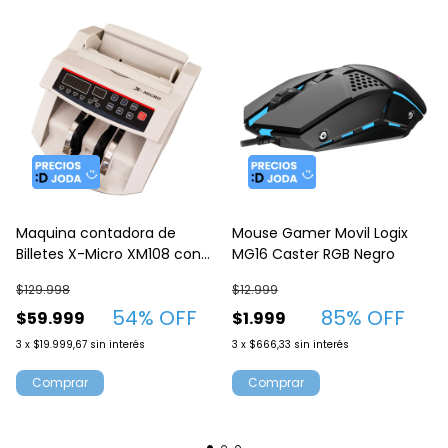
Maquina contadora de
Mouse Gamer Movil Logix
Billetes X-Micro XM108 con
MG16 Caster RGB Negro
detector UV
$129.998
$12.999
54
% OFF
85
% OFF
$59.999
$1.999
3
x
$19.999,67
sin interés
3
x
$666,33
sin interés