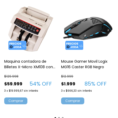
Maquina contadora de
Mouse Gamer Movil Logix
Billetes X-Micro XM108 con
MG16 Caster RGB Negro
detector UV
$129.998
$12.999
54
% OFF
85
% OFF
$59.999
$1.999
3
x
$19.999,67
sin interés
3
x
$666,33
sin interés