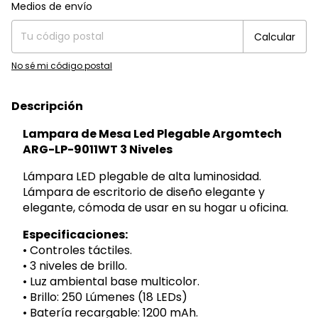
Entregas para el CP:
Cambiar CP
Medios de envío
Calcular
No sé mi código postal
Descripción
Lampara de Mesa Led Plegable Argomtech
ARG-LP-9011WT 3 Niveles
Lámpara LED plegable de alta luminosidad.
Lámpara de escritorio de diseño elegante y
elegante, cómoda de usar en su hogar u oficina.
Especificaciones:
• Controles táctiles.
• 3 niveles de brillo.
• Luz ambiental base multicolor.
• Brillo: 250 Lúmenes (18 LEDs)
• Batería recargable: 1200 mAh.