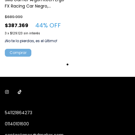
FX Racing Car Negro,
Reclinable, con base de
$689.999
metal reforzada
44
% OFF
$387.369
3
x
$129.123
sin interés
¡No te lo pierdas, es el último!
541121864273
01140101600