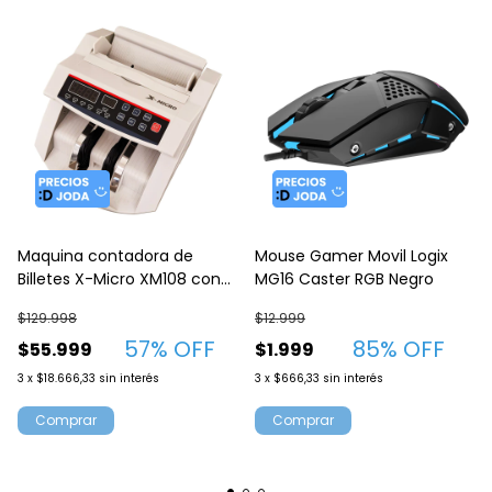
Maquina contadora de
Mouse Gamer Movil Logix
Billetes X-Micro XM108 con
MG16 Caster RGB Negro
detector UV
$129.998
$12.999
57
% OFF
85
% OFF
$55.999
$1.999
3
x
$18.666,33
sin interés
3
x
$666,33
sin interés