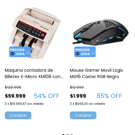
Maquina contadora de
Mouse Gamer Movil Logix
Billetes X-Micro XM108 con
MG16 Caster RGB Negro
detector UV
$129.998
$12.999
54
% OFF
85
% OFF
$59.999
$1.999
3
x
$19.999,67
sin interés
3
x
$666,33
sin interés