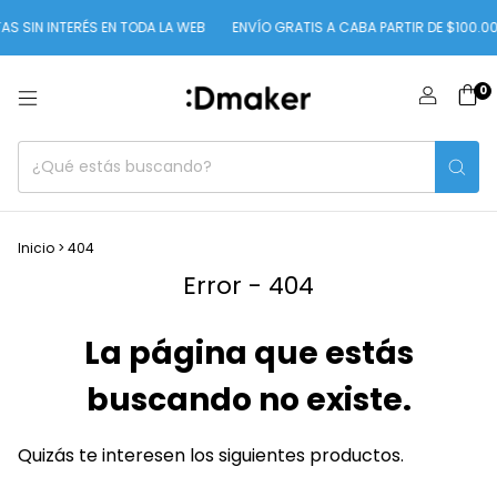
S SIN INTERÉS EN TODA LA WEB
ENVÍO GRATIS A CABA PARTIR DE $100.00
0
Inicio
>
404
Error - 404
La página que estás
buscando no existe.
Quizás te interesen los siguientes productos.