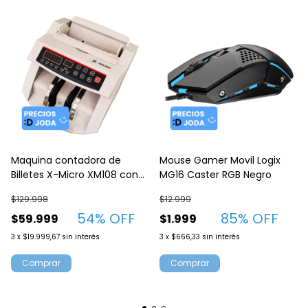
Maquina contadora de
Mouse Gamer Movil Logix
Billetes X-Micro XM108 con
MG16 Caster RGB Negro
detector UV
$129.998
$12.999
54
% OFF
85
% OFF
$59.999
$1.999
3
x
$19.999,67
sin interés
3
x
$666,33
sin interés