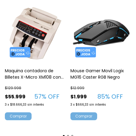
Maquina contadora de
Mouse Gamer Movil Logix
Billetes X-Micro XM108 con
MG16 Caster RGB Negro
detector UV
$129.998
$12.999
57
% OFF
85
% OFF
$55.999
$1.999
3
x
$18.666,33
sin interés
3
x
$666,33
sin interés