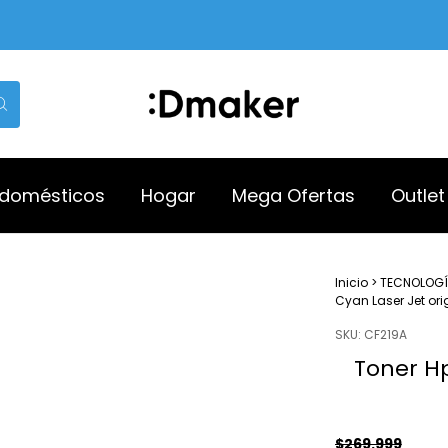
odomésticos
Hogar
Mega Ofertas
Outlet
Inicio
>
TECNOLOG
Cyan Laser Jet ori
SKU:
CF219A
Toner Hp
$269.999