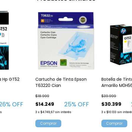
ta Hp GT52
Cartucho de Tinta Epson
Botella de Tin
T63220 Cian
Amarillo M0H5
$18.999
$39.999
26
% OFF
25
% OFF
$14.249
$30.399
és
3
x
$4.749,67
sin interés
3
x
$10.133
sin inter