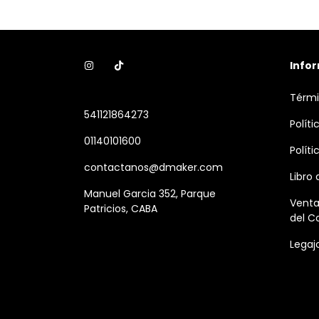
Info
Térmi
541121864273
Polít
01140101600
Polít
contactanos@dmaker.com
Libro
Manuel Garcia 352, Parque
Venta
Patricios, CABA
del C
Legaj