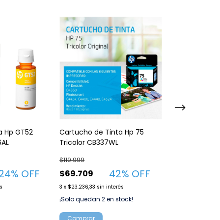
ta Hp GT52
Cartucho de Tinta Hp 75
Botella de Tin
6AL
Tricolor CB337WL
BTD60BK Negr
$119.999
$32.999
24
% OFF
42
% OFF
$69.709
$24.749
és
3
x
$23.236,33
sin interés
3
x
$8.249,67
sin in
¡Solo quedan
2
en stock!
¡Solo quedan
3
e