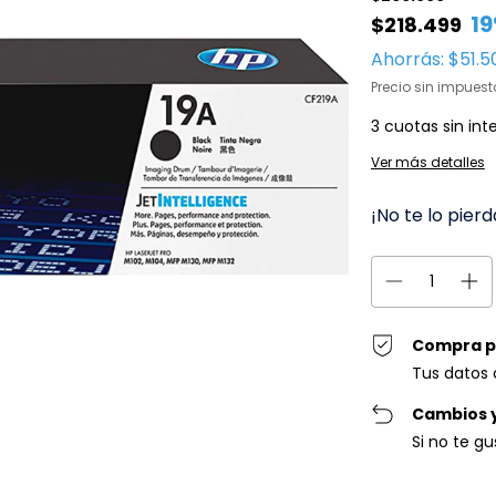
19
$218.499
Ahorrás:
$51.5
Precio sin impues
3
cuotas sin int
Ver más detalles
¡No te lo pierd
Compra p
Tus datos 
Cambios 
Si no te g