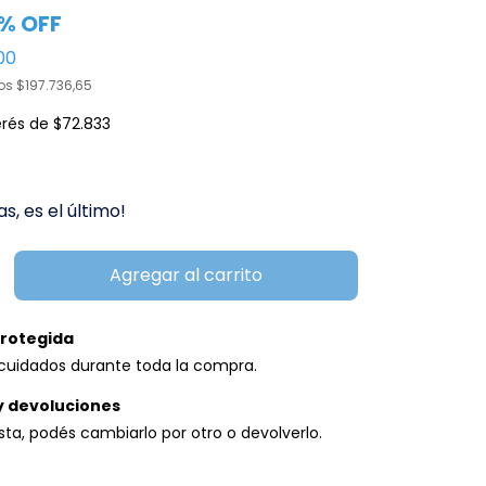
% OFF
00
tos
$197.736,65
erés de
$72.833
as, es el último!
rotegida
cuidados durante toda la compra.
y devoluciones
usta, podés cambiarlo por otro o devolverlo.