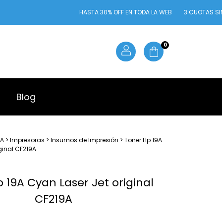
HASTA 30% OFF EN TODA LA WEB
3 CUOTAS SIN INTERÉS 
0
Blog
ÍA
>
Impresoras
>
Insumos de Impresión
>
Toner Hp 19A
ginal CF219A
 19A Cyan Laser Jet original
CF219A