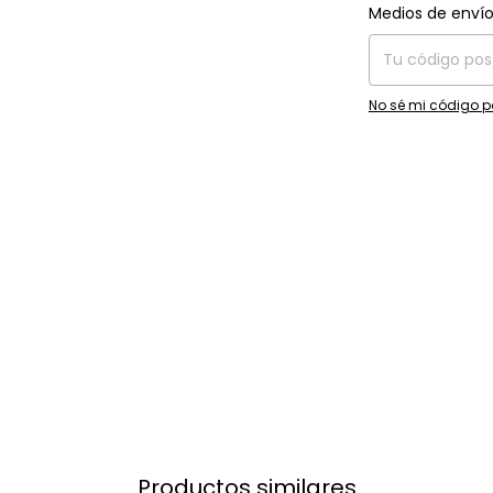
Entregas para el C
Medios de enví
No sé mi código p
Productos similares