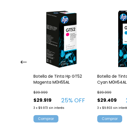
Botella de Tinta Hp GT52
nta Hp 88
Botella de Tin
Magenta M0H55AL
7AL
Cyan M0H54AL
$39.999
$39.999
25
% OFF
37
% OFF
$29.919
$29.409
3
x
$9.973
sin interés
és
3
x
$9.803
sin inter