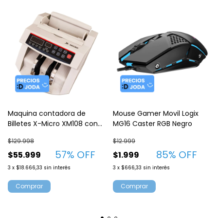
Maquina contadora de
Mouse Gamer Movil Logix
Billetes X-Micro XM108 con
MG16 Caster RGB Negro
detector UV
$129.998
$12.999
57
% OFF
85
% OFF
$55.999
$1.999
3
x
$18.666,33
sin interés
3
x
$666,33
sin interés